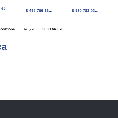
65-
8-495-766-16-34
8-930-783-02-09
еообзоры
Акции
КОНТАКТЫ
са