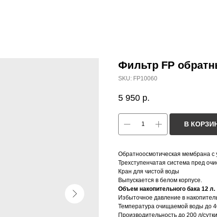
Фильтр FP обратн
SKU:
FP10060
5 950
р.
В КОРЗИ
Обратноосмотическая мембрана с 
Трехступенчатая система пред очи
Кран для чистой воды
Выпускается в белом корпусе.
Объем накопительного бака 12 л.
Избыточное давление в накопительн
Температура очищаемой воды до 4
Производительность до 200 л/сутк