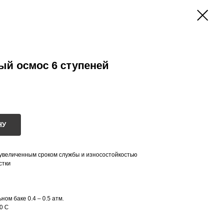
ый осмос 6 ступеней
НУ
увеличенным сроком службы и износостойкостью
стки
ом баке 0.4 – 0.5 атм.
0 С
и