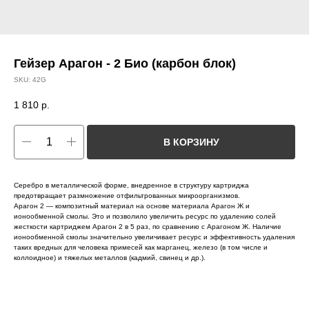
Гейзер Арагон - 2 Био (карбон блок)
SKU:
42G
1 810
р.
В КОРЗИНУ
Серебро в металлической форме, внедренное в структуру картриджа
предотвращает размножение отфильтрованных микроорганизмов.
Арагон 2 — композитный материал на основе материала Арагон Ж и
ионообменной смолы. Это и позволило увеличить ресурс по удалению солей
жесткости картриджем Арагон 2 в 5 раз, по сравнению с Арагоном Ж. Наличие
ионообменной смолы значительно увеличивает ресурс и эффективность удаления
таких вредных для человека примесей как марганец, железо (в том числе и
коллоидное) и тяжелых металлов (кадмий, свинец и др.).